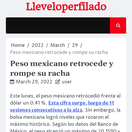
Skip
Lleveloperfilado
to
content
Home
2022
March
29
Peso mexicano retrocede y rompe su racha
Peso mexicano retrocede y
rompe su racha
March 29, 2022
user
Este lunes, el peso mexicano retrocedió frente al
dólar un 0.41 %.
Esta cifra surge, luego de 11
sesiones consecutivas a la alza
. Sin embargo, la
bolsa mexicana logró niveles que rozaron el
máximo histórico. Según los datos del Banco de
México, el peso alcanzó un máximo de 20.1590 y