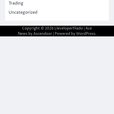
Trading
Uncategorized
Copyright © 2026
Lleveloperfilado
| Ace
News by
Ascendoor
| Powered by
WordPress
.