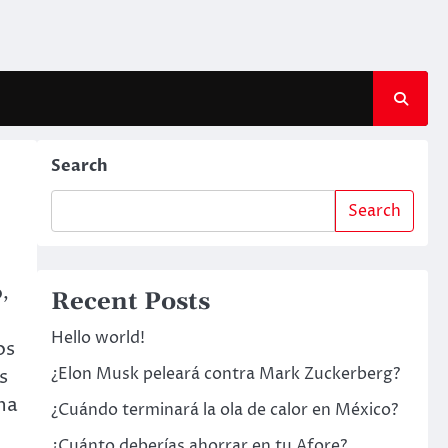
Search
Search
o,
Recent Posts
Hello world!
os
¿Elon Musk peleará contra Mark Zuckerberg?
s
na
¿Cuándo terminará la ola de calor en México?
¿Cuánto deberías ahorrar en tu Afore?