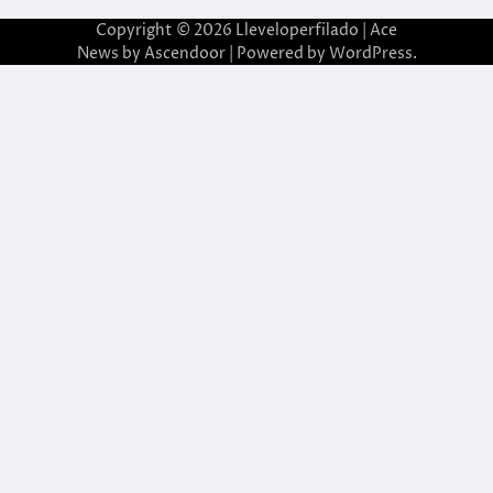
Copyright © 2026
Lleveloperfilado
| Ace
News by
Ascendoor
| Powered by
WordPress
.