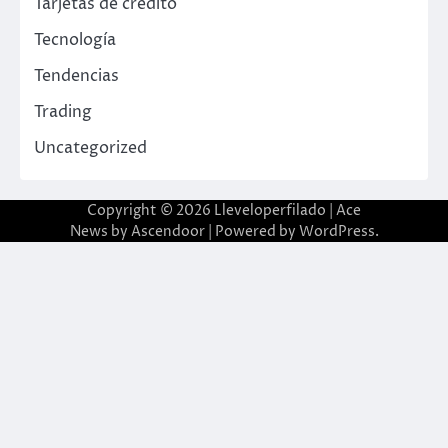
Tarjetas de crédito
Tecnología
Tendencias
Trading
Uncategorized
Copyright © 2026
Lleveloperfilado
| Ace
News by
Ascendoor
| Powered by
WordPress
.