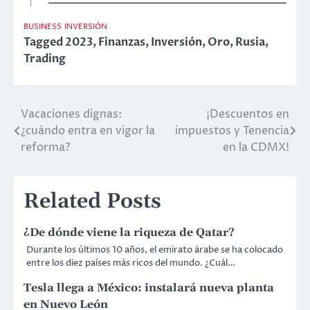
BUSINESS
INVERSIÓN
Tagged
2023
,
Finanzas
,
Inversión
,
Oro
,
Rusia
,
Trading
Vacaciones dignas:
¡Descuentos en
Post
¿cuándo entra en vigor la
impuestos y Tenencia
navigation
reforma?
en la CDMX!
Related Posts
¿De dónde viene la riqueza de Qatar?
Durante los últimos 10 años, el emirato árabe se ha colocado
entre los diez países más ricos del mundo. ¿Cuál…
Tesla llega a México: instalará nueva planta
en Nuevo León