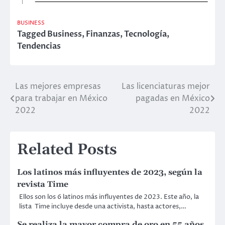
BUSINESS
Tagged
Business
,
Finanzas
,
Tecnología
,
Tendencias
Las mejores empresas
Las licenciaturas mejor
Post
para trabajar en México
pagadas en México
navigation
2022
2022
Related Posts
Los latinos más influyentes de 2023, según la
revista Time
Ellos son los 6 latinos más influyentes de 2023. Este año, la
lista Time incluye desde una activista, hasta actores,…
Se realiza la mayor compra de oro en 55 años