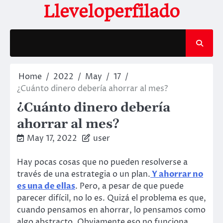
Skip
Lleveloperfilado
to
content
Home
2022
May
17
¿Cuánto dinero debería ahorrar al mes?
¿Cuánto dinero debería
ahorrar al mes?
May 17, 2022
user
Hay pocas cosas que no pueden resolverse a
través de una estrategia o un plan.
Y ahorrar no
es una de ellas
. Pero, a pesar de que puede
parecer difícil, no lo es. Quizá el problema es que,
cuando pensamos en ahorrar, lo pensamos como
algo abstracto. Obviamente eso no funciona.