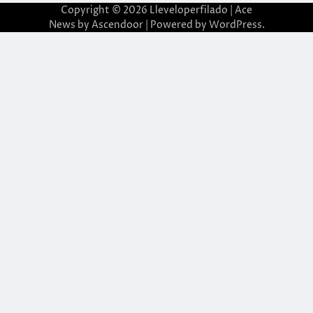
Copyright © 2026
Lleveloperfilado
| Ace
News by
Ascendoor
| Powered by
WordPress
.