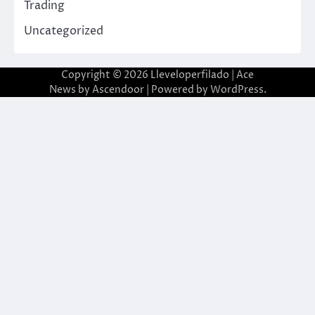
Trading
Uncategorized
Copyright © 2026
Lleveloperfilado
| Ace
News by
Ascendoor
| Powered by
WordPress
.