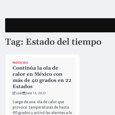
Skip
to
content
Tag:
Estado del tiempo
NOTICIAS
Continúa la ola de
calor en México con
más de 40 grados en 22
Estados
user
June 13, 2023
Luego de una ola de calor que
provocó temperaturas de hasta
40 grados y activó las alarmas a lo